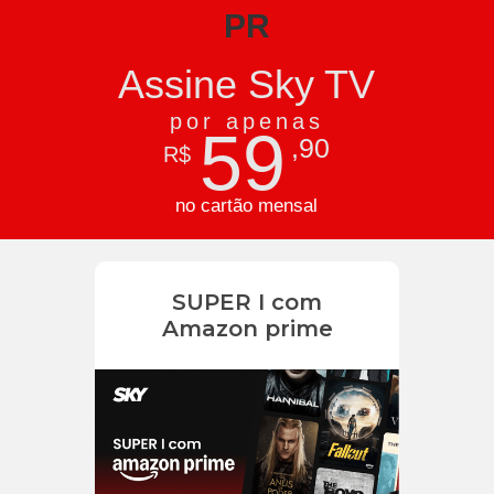
PR
Assine Sky TV
por apenas
59
,90
R$
no cartão mensal
SUPER I com
Amazon prime