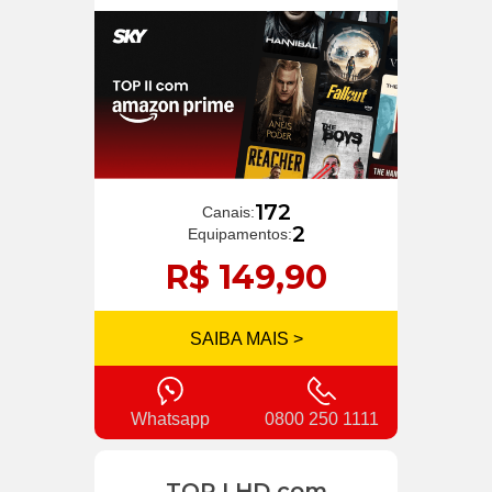
172
Canais:
2
Equipamentos:
R$ 149,90
SAIBA MAIS >
Whatsapp
0800 250 1111
TOP I HD com