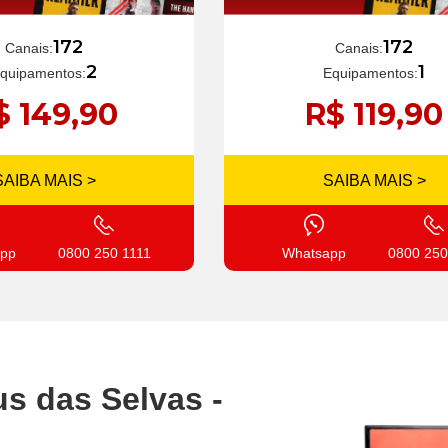
172
172
Canais:
Canais:
1
2
Equipamentos:
quipamentos:
R$ 119,90
$ 149,90
SAIBA MAIS >
SAIBA MAIS >
Whatsapp
0800 250
pp
0800 250 1111
s das Selvas -