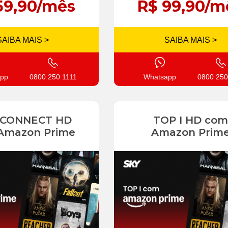
59,90/mês
R$ 99,90/m
SAIBA MAIS >
SAIBA MAIS >
pp
0800 250 1111
Whatsapp
0800 250
 CONNECT HD
TOP I HD com
Amazon Prime
Amazon Prim