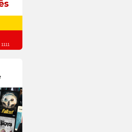
ês
 1111
e