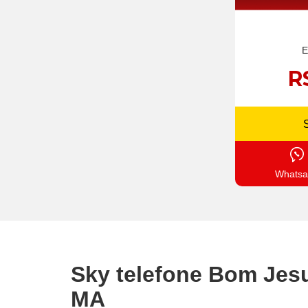
E
R
Whatsa
Sky telefone Bom Jesu
MA