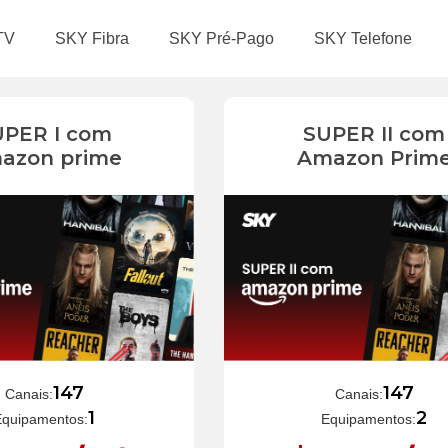
TV
SKY Fibra
SKY Pré-Pago
SKY Telefone
UPER I com
SUPER II com
azon prime
Amazon Prim
147
147
Canais:
Canais:
1
2
Equipamentos:
Equipamentos: