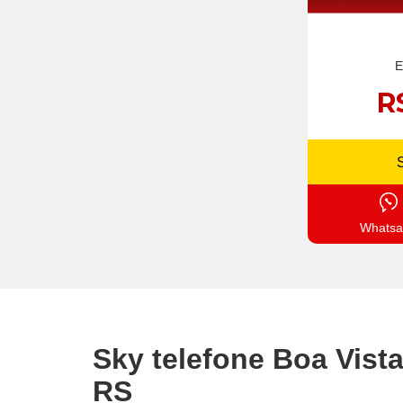
E
R
Whatsa
Sky telefone Boa Vist
RS