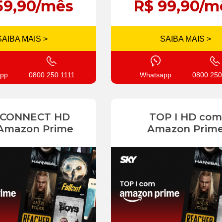
59,90/mês
R$ 99,90/m
SAIBA MAIS >
SAIBA MAIS >
pp
0800 250 1111
Whatsapp
0800 250
 CONNECT HD
TOP I HD com
Amazon Prime
Amazon Prim