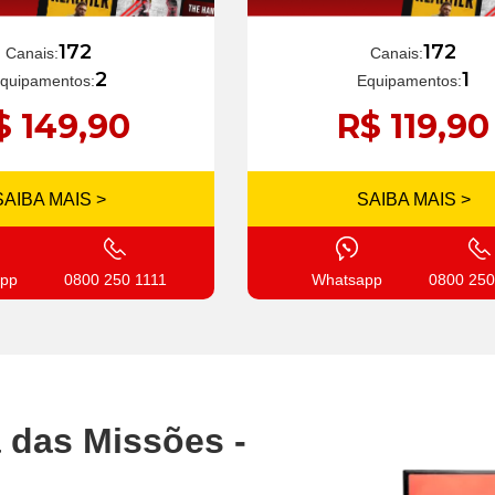
172
172
Canais:
Canais:
1
2
Equipamentos:
quipamentos:
R$ 119,90
$ 149,90
SAIBA MAIS >
SAIBA MAIS >
Whatsapp
0800 250
pp
0800 250 1111
a das Missões -