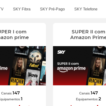
TV
SKY Fibra
SKY Pré-Pago
SKY Telefone
UPER I com
SUPER II com
azon prime
Amazon Prim
147
147
Canais:
Canais:
1
2
Equipamentos:
Equipamentos: