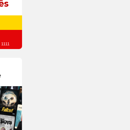
ês
 1111
e