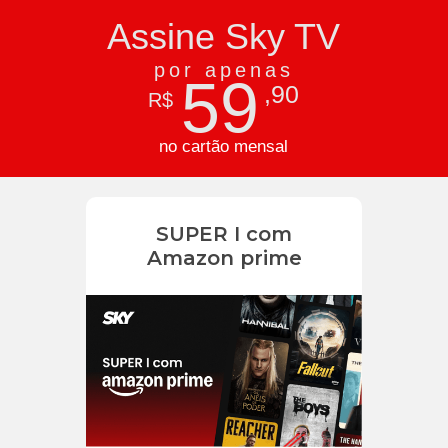
Assine Sky TV
por apenas
59
,90
R$
no cartão mensal
SUPER I com
Amazon prime