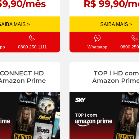
59,90/mês
R$ 99,90/m
SAIBA MAIS >
SAIBA MAIS >
pp
0800 250 1111
Whatsapp
0800 250
 CONNECT HD
TOP I HD com
Amazon Prime
Amazon Prim