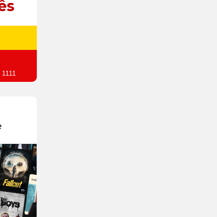
ês
 1111
e