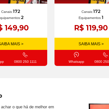
172
172
Canais:
Canais:
1
2
Equipamentos:
quipamentos:
R$ 119,90
$ 149,90
SAIBA MAIS >
SAIBA MAIS >
Whatsapp
0800 250
pp
0800 250 1111
P
ai achar o que há de melhor em