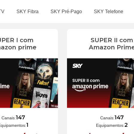
TV
SKY Fibra
SKY Pré-Pago
SKY Telefone
UPER I com
SUPER II com
azon prime
Amazon Prim
147
147
Canais:
Canais:
1
2
Equipamentos:
Equipamentos: