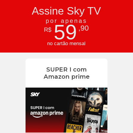
Assine Sky TV
por apenas
59
,90
R$
no cartão mensal
SUPER I com
Amazon prime