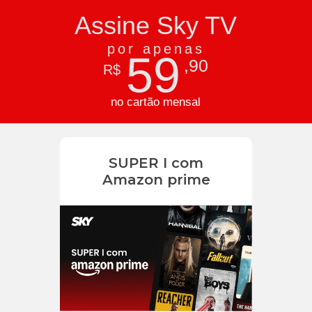
Assine Sky TV
por apenas
59
,90
R$
no cartão mensal
SUPER I com
Amazon prime