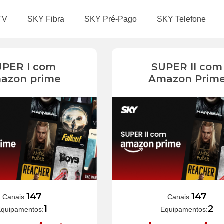
TV
SKY Fibra
SKY Pré-Pago
SKY Telefone
UPER I com
SUPER II com
azon prime
Amazon Prim
147
147
Canais:
Canais:
1
2
Equipamentos:
Equipamentos: