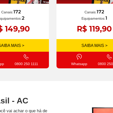
172
172
Canais:
Canais:
1
2
Equipamentos:
quipamentos:
R$ 119,90
$ 149,90
SAIBA MAIS >
SAIBA MAIS >
Whatsapp
0800 250
pp
0800 250 1111
sil - AC
ocê vai achar o que há de