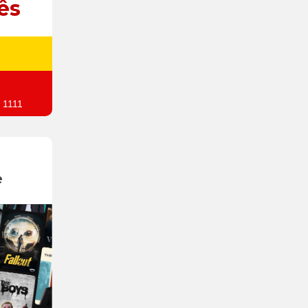
ês
 1111
e