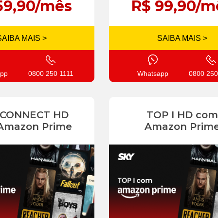
59,90/mês
R$ 99,90/m
SAIBA MAIS >
SAIBA MAIS >
pp
0800 250 1111
Whatsapp
0800 250
 CONNECT HD
TOP I HD com
Amazon Prime
Amazon Prim