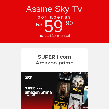
Assine Sky TV
por apenas
59
,90
R$
no cartão mensal
SUPER I com
Amazon prime