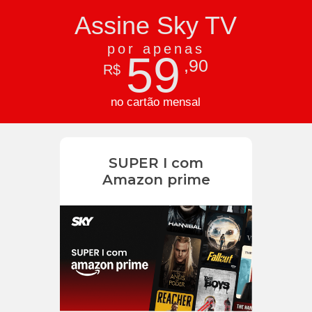
Assine Sky TV
por apenas
59
,90
R$
no cartão mensal
SUPER I com
Amazon prime