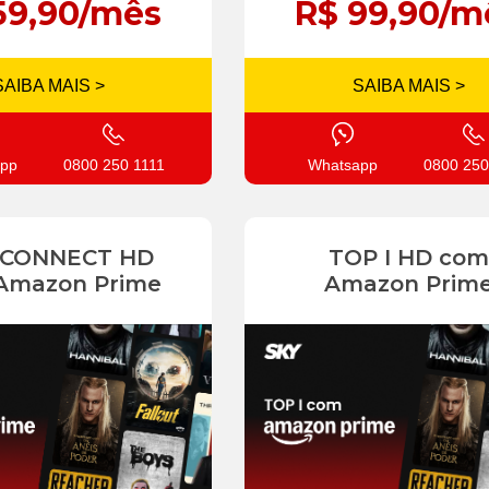
59,90/mês
R$ 99,90/m
SAIBA MAIS >
SAIBA MAIS >
pp
0800 250 1111
Whatsapp
0800 250
 CONNECT HD
TOP I HD com
Amazon Prime
Amazon Prim