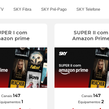
TV
SKY Fibra
SKY Pré-Pago
SKY Telefone
UPER I com
SUPER II com
azon prime
Amazon Prim
147
147
Canais:
Canais:
1
2
Equipamentos:
Equipamentos: