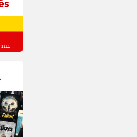
ês
 1111
e