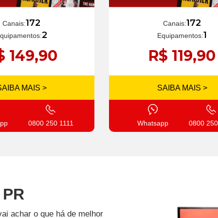
172
172
Canais:
Canais:
1
2
Equipamentos:
quipamentos:
R$ 119,90
$ 149,90
SAIBA MAIS >
SAIBA MAIS >
Whatsapp
0800 250
pp
0800 250 1111
- PR
vai achar o que há de melhor