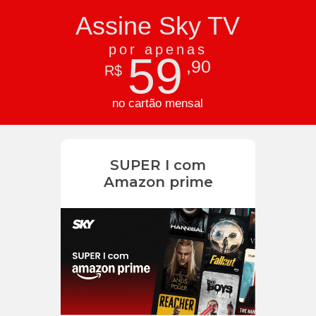
Assine Sky TV
por apenas
59
,90
R$
no cartão mensal
SUPER I com
Amazon prime