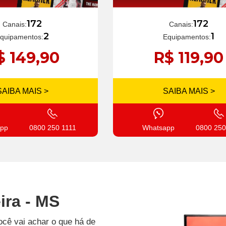
172
172
Canais:
Canais:
1
2
Equipamentos:
quipamentos:
R$ 119,90
$ 149,90
SAIBA MAIS >
SAIBA MAIS >
Whatsapp
0800 250
pp
0800 250 1111
ira - MS
ocê vai achar o que há de