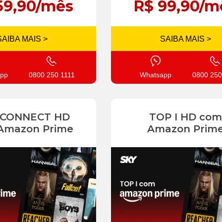
59,90/mês
R$ 99,90/m
SAIBA MAIS >
SAIBA MAIS >
pp
0800 250 1111
Whatsapp
0800 250
 CONNECT HD
TOP I HD com
Amazon Prime
Amazon Prim