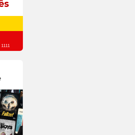
ês
 1111
e