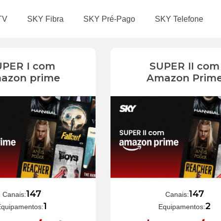
TV
SKY Fibra
SKY Pré-Pago
SKY Telefone
UPER I com
SUPER II com
azon prime
Amazon Prim
147
147
Canais:
Canais:
1
2
Equipamentos:
Equipamentos: