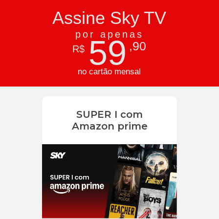
Assine Sky TV
por apenas
59
,90
R$
no cartão mensal
SUPER I com
Amazon prime