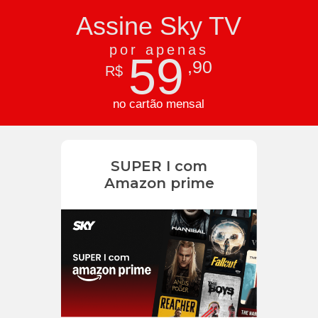
Assine Sky TV
por apenas
59
,90
R$
no cartão mensal
SUPER I com
Amazon prime