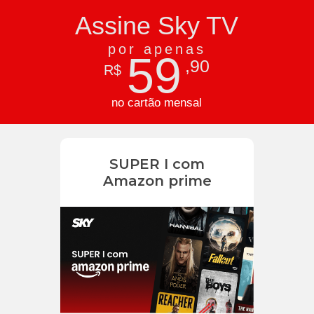
Assine Sky TV
por apenas
59
,90
R$
no cartão mensal
SUPER I com
Amazon prime