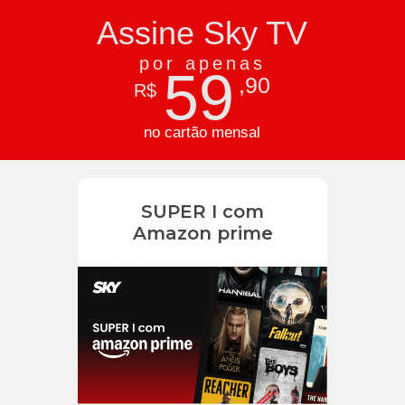
Assine Sky TV
por apenas
59
,90
R$
no cartão mensal
SUPER I com
Amazon prime