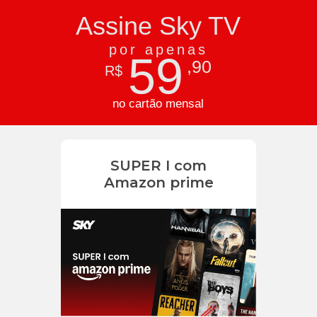
Assine Sky TV
por apenas
59
,90
R$
no cartão mensal
SUPER I com
Amazon prime