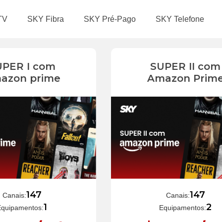
TV
SKY Fibra
SKY Pré-Pago
SKY Telefone
UPER I com
SUPER II com
azon prime
Amazon Prim
147
147
Canais:
Canais:
1
2
Equipamentos:
Equipamentos: