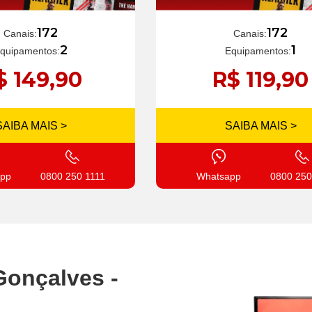
172
172
Canais:
Canais:
1
2
Equipamentos:
quipamentos:
R$ 119,90
$ 149,90
SAIBA MAIS >
SAIBA MAIS >
Whatsapp
0800 250
pp
0800 250 1111
Gonçalves -