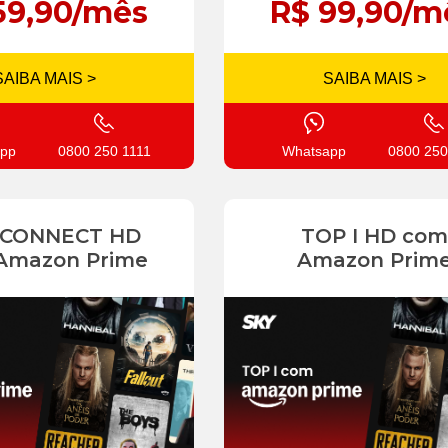
59,90/mês
R$ 99,90/m
SAIBA MAIS >
SAIBA MAIS >
pp
0800 250 1111
Whatsapp
0800 250
 CONNECT HD
TOP I HD com
Amazon Prime
Amazon Prim