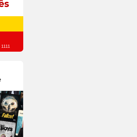
ês
 1111
e