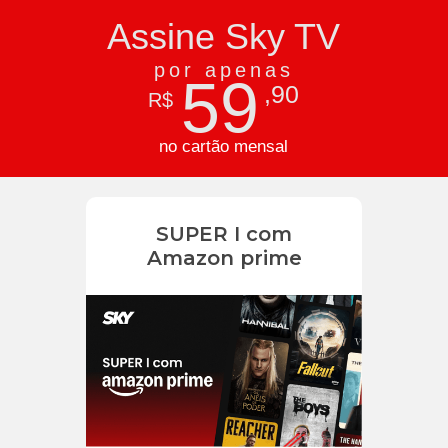
Assine Sky TV
por apenas
59
,90
R$
no cartão mensal
SUPER I com
Amazon prime