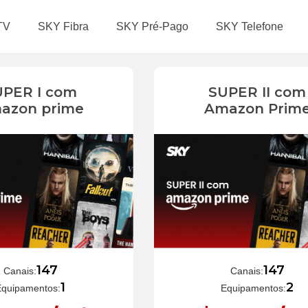
TV
SKY Fibra
SKY Pré-Pago
SKY Telefone
UPER I com
SUPER II com
azon prime
Amazon Prim
147
147
Canais:
Canais:
1
2
Equipamentos:
Equipamentos: