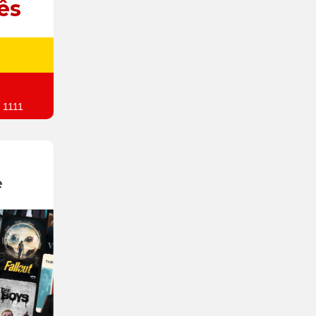
ês
 1111
e