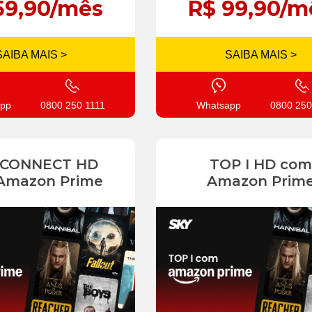
59,90/mês
R$ 99,90/m
SAIBA MAIS >
SAIBA MAIS >
pp
0800 250 1111
Whatsapp
0800 250
 CONNECT HD
TOP I HD com
Amazon Prime
Amazon Prim