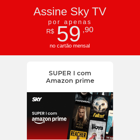
Assine Sky TV
por apenas
59
,90
R$
no cartão mensal
SUPER I com
Amazon prime