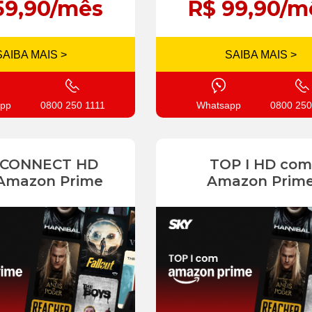
59,90/mês
R$ 99,90/m
SAIBA MAIS >
SAIBA MAIS >
pp
0800 250 1111
Whatsapp
0800 250
 CONNECT HD
TOP I HD com
Amazon Prime
Amazon Prim