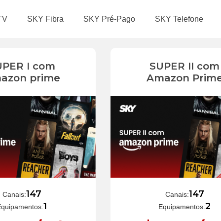
TV
SKY Fibra
SKY Pré-Pago
SKY Telefone
UPER I com
SUPER II com
azon prime
Amazon Prim
147
147
Canais:
Canais:
1
2
Equipamentos:
Equipamentos: