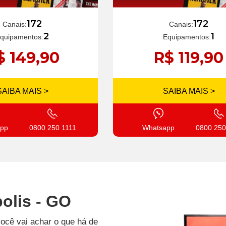
172
172
Canais:
Canais:
1
2
Equipamentos:
quipamentos:
R$ 119,90
$ 149,90
SAIBA MAIS >
SAIBA MAIS >
Whatsapp
0800 250
pp
0800 250 1111
olis - GO
você vai achar o que há de