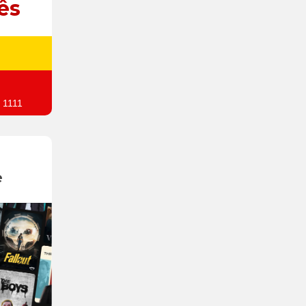
ês
 1111
e