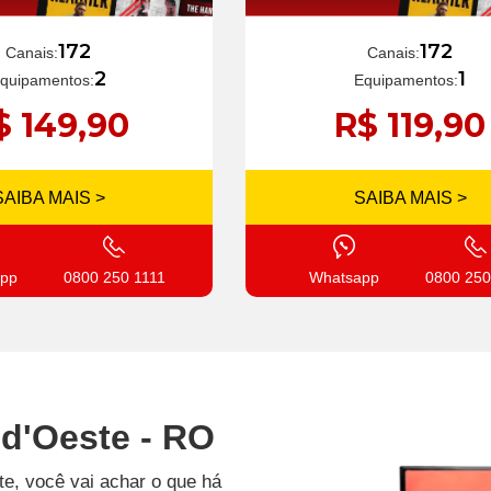
172
172
Canais:
Canais:
1
2
Equipamentos:
quipamentos:
R$ 119,90
$ 149,90
SAIBA MAIS >
SAIBA MAIS >
Whatsapp
0800 250
pp
0800 250 1111
 d'Oeste - RO
te, você vai achar o que há