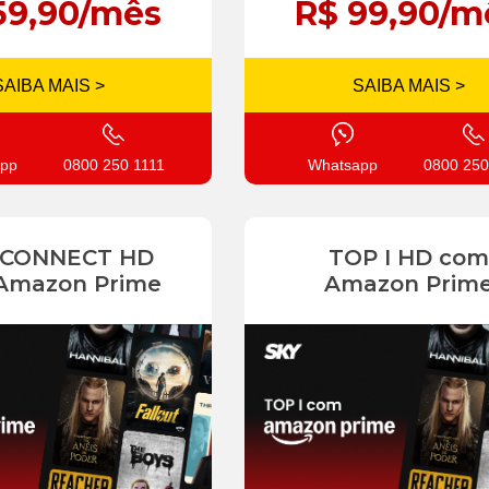
59,90/mês
R$ 99,90/m
SAIBA MAIS >
SAIBA MAIS >
pp
0800 250 1111
Whatsapp
0800 250
 CONNECT HD
TOP I HD com
Amazon Prime
Amazon Prim