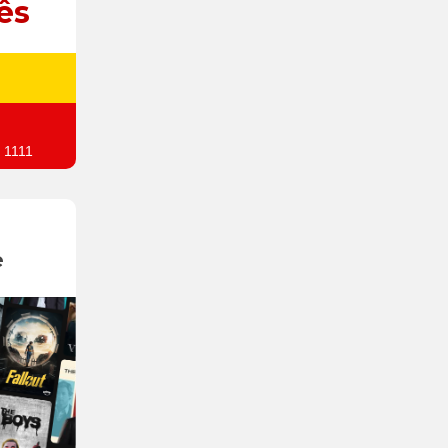
ês
 1111
e