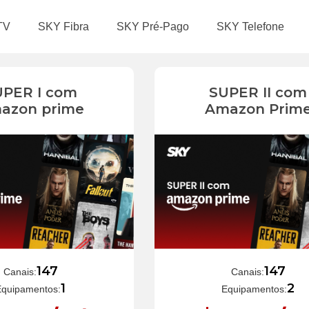
TV
SKY Fibra
SKY Pré-Pago
SKY Telefone
UPER I com
SUPER II com
azon prime
Amazon Prim
147
147
Canais:
Canais:
1
2
Equipamentos:
Equipamentos: