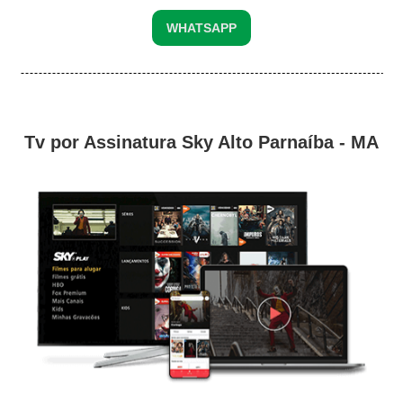
WHATSAPP
Tv por Assinatura Sky Alto Parnaíba - MA