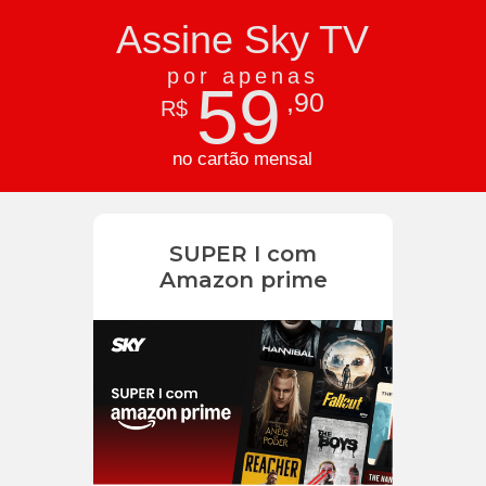
Assine Sky TV
por apenas
59
,90
R$
no cartão mensal
SUPER I com
Amazon prime