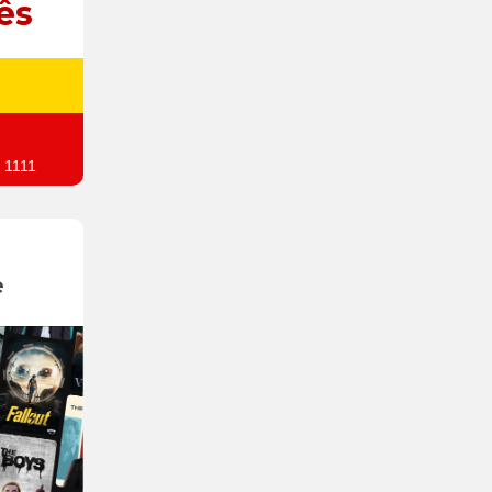
ês
 1111
e