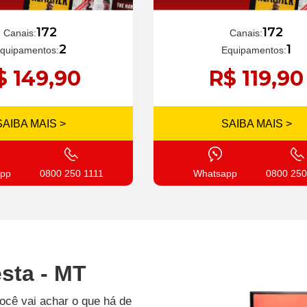
172
172
Canais:
Canais:
1
2
Equipamentos:
quipamentos:
R$ 119,90
$ 149,90
SAIBA MAIS >
SAIBA MAIS >
Whatsapp
0800 250
pp
0800 250 1111
esta - MT
você vai achar o que há de