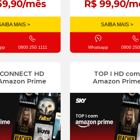
59,90/mês
R$ 99,90/m
SAIBA MAIS >
SAIBA MAIS >
pp
0800 250 1111
Whatsapp
0800 250
 CONNECT HD
TOP I HD com
Amazon Prime
Amazon Prim