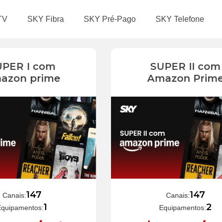
TV
SKY Fibra
SKY Pré-Pago
SKY Telefone
UPER I com
SUPER II com
azon prime
Amazon Prim
147
147
Canais:
Canais:
1
2
Equipamentos:
Equipamentos: