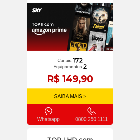
172
Canais:
2
Equipamentos:
R$ 149,90
SAIBA MAIS >
Whatsapp
0800 250 1111
TOP I HD com