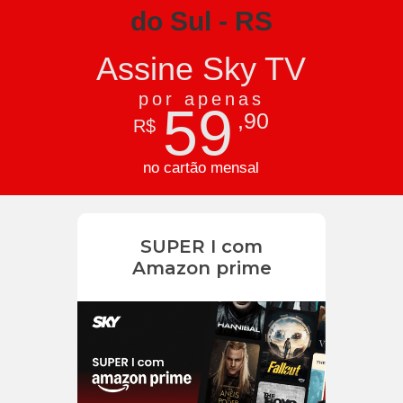
do Sul - RS
Assine Sky TV
por apenas
59
,90
R$
no cartão mensal
SUPER I com
Amazon prime