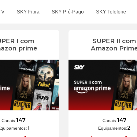
TV
SKY Fibra
SKY Pré-Pago
SKY Telefone
UPER I com
SUPER II com
azon prime
Amazon Prim
147
147
Canais:
Canais:
1
2
Equipamentos:
Equipamentos: