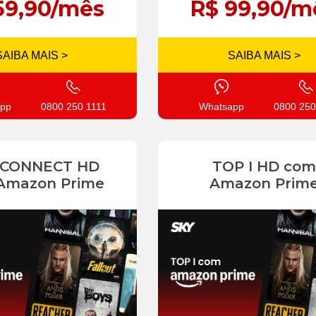
59,90/mês
R$ 99,90/m
SAIBA MAIS >
SAIBA MAIS >
pp
0800 250 1111
Whatsapp
0800 250
 CONNECT HD
TOP I HD com
Amazon Prime
Amazon Prim