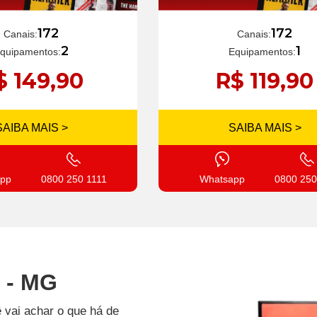
172
172
Canais:
Canais:
1
2
Equipamentos:
quipamentos:
R$ 119,90
$ 149,90
SAIBA MAIS >
SAIBA MAIS >
Whatsapp
0800 250
pp
0800 250 1111
 - MG
 vai achar o que há de