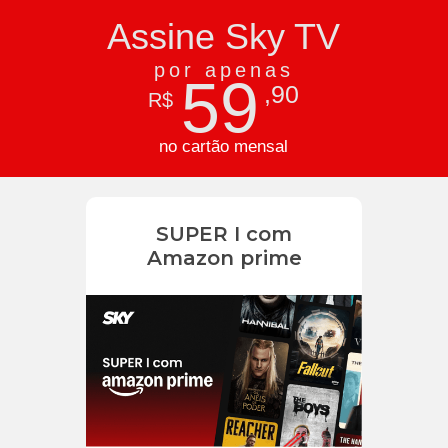
Assine Sky TV
por apenas
59
,90
R$
no cartão mensal
SUPER I com
Amazon prime