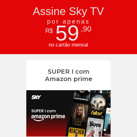
Assine Sky TV
por apenas
59
,90
R$
no cartão mensal
SUPER I com
Amazon prime