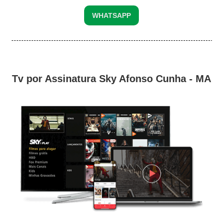
WHATSAPP
Tv por Assinatura Sky Afonso Cunha - MA