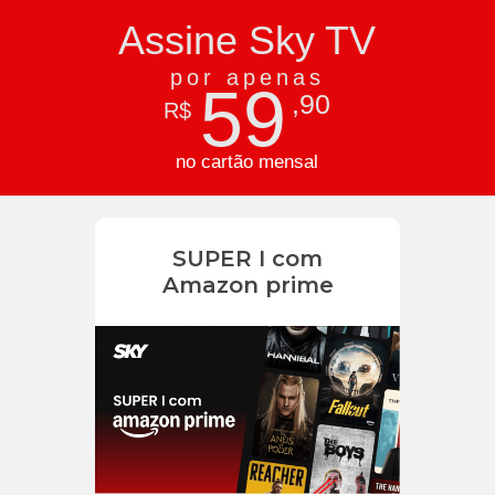
Assine Sky TV
por apenas
59
,90
R$
no cartão mensal
SUPER I com
Amazon prime