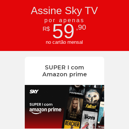
Assine Sky TV
por apenas
59
,90
R$
no cartão mensal
SUPER I com
Amazon prime