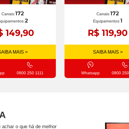
172
172
Canais:
Canais:
1
2
Equipamentos:
quipamentos:
R$ 119,90
$ 149,90
SAIBA MAIS >
SAIBA MAIS >
Whatsapp
0800 250
pp
0800 250 1111
BA
i achar o que há de melhor