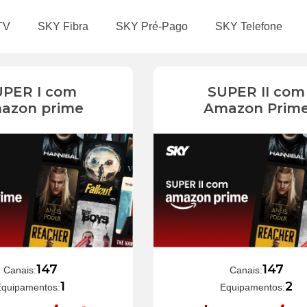
TV
SKY Fibra
SKY Pré-Pago
SKY Telefone
UPER I com
SUPER II com
azon prime
Amazon Prim
147
147
Canais:
Canais:
1
2
Equipamentos:
Equipamentos: