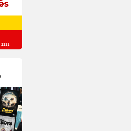
ês
 1111
e