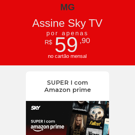
MG
Assine Sky TV
por apenas
59
,90
R$
no cartão mensal
SUPER I com
Amazon prime