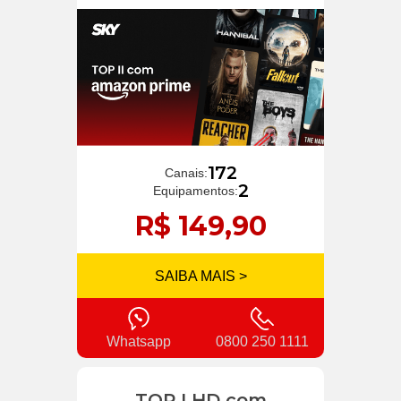
172
Canais:
2
Equipamentos:
R$ 149,90
SAIBA MAIS >
Whatsapp
0800 250 1111
TOP I HD com