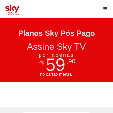
Planos Sky Pós Pago
Assine Sky TV
por apenas
59
,90
R$
no cartão mensal