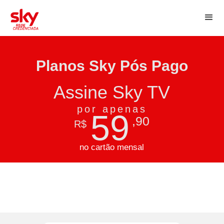
Planos Sky Pós Pago
Assine Sky TV
por apenas
59
,90
R$
no cartão mensal